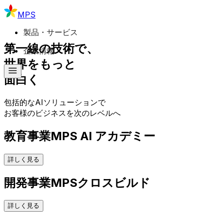
MPS
製品・サービス
第一線の技術で、
企業情報
世界をもっと
面白く
包括的なAIソリューションで
お客様のビジネスを次のレベルへ
教育事業
MPS
AI アカデミー
詳しく見る
開発事業
MPS
クロスビルド
詳しく見る